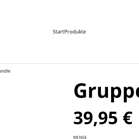
Start
Produkte
undle
Grupp
39,95 €
MENGE